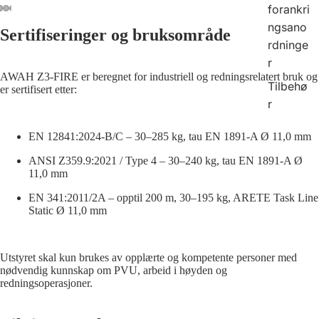
forankri
ngsano
Sertifiseringer og bruksområde
rdninge
r
AWAH Z3-FIRE er beregnet for industriell og redningsrelatert bruk og
Tilbehø
er sertifisert etter:
r
EN 12841:2024-B/C – 30–285 kg, tau EN 1891-A Ø 11,0 mm
ANSI Z359.9:2021 / Type 4 – 30–240 kg, tau EN 1891-A Ø
11,0 mm
EN 341:2011/2A – opptil 200 m, 30–195 kg, ARETE Task Line
Static Ø 11,0 mm
Utstyret skal kun brukes av opplærte og kompetente personer med
nødvendig kunnskap om PVU, arbeid i høyden og
redningsoperasjoner.