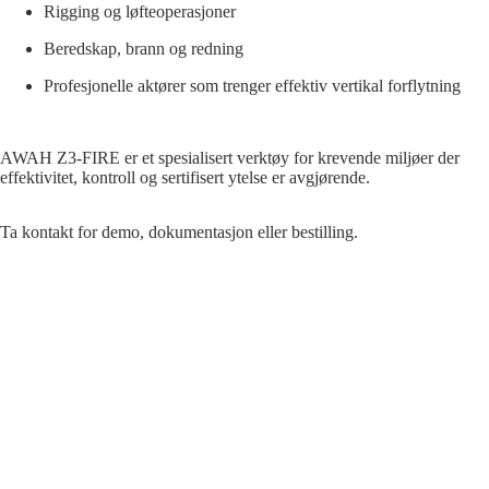
Rigging og løfteoperasjoner
Beredskap, brann og redning
Profesjonelle aktører som trenger effektiv vertikal forflytning
AWAH Z3-FIRE er et spesialisert verktøy for krevende miljøer der
effektivitet, kontroll og sertifisert ytelse er avgjørende.
Ta kontakt for demo, dokumentasjon eller bestilling.
Link for nedlasting av brukerrmanual.
AWAH EU Download Page • LineGrip Corp.
32.900,00 kr
AWAH_Z3-Fire_EU-Type_Examination_Certificate_P5A-137432-
0001_Rev.00.pdf
https://www.instagram.com/reel/DZxdJ6CIUbR/?