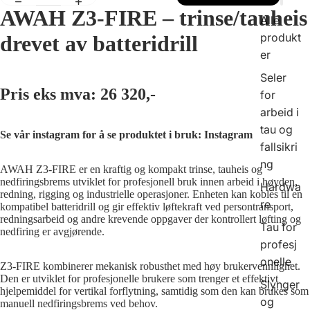
AWAH Z3-FIRE – trinse/tauheis
Alle
produkt
drevet av batteridrill
er
Seler
Pris eks mva:
26 320,-
for
arbeid i
Spill av v
tau og
Se vår instagram for å se produktet i bruk:
Instagram
fallsikri
ng
AWAH Z3-FIRE er en kraftig og kompakt trinse, tauheis og
nedfiringsbrems utviklet for profesjonell bruk innen arbeid i høyden,
Hardwa
redning, rigging og industrielle operasjoner. Enheten kan kobles til en
re
kompatibel batteridrill og gir effektiv løftekraft ved persontransport,
redningsarbeid og andre krevende oppgaver der kontrollert løfting og
Tau for
nedfiring er avgjørende.
profesj
onelle
Z3-FIRE kombinerer mekanisk robusthet med høy brukervennlighet.
Den er utviklet for profesjonelle brukere som trenger et effektivt
Slynger
hjelpemiddel for vertikal forflytning, samtidig som den kan brukes som
og
manuell nedfiringsbrems ved behov.